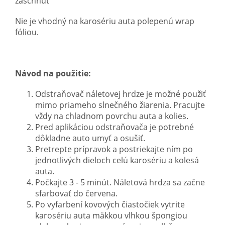
zaschnúť
Nie je vhodný na karosériu auta polepenú wrap
fóliou.
Návod na použitie:
Odstraňovač náletovej hrdze je možné použiť
mimo priameho slnečného žiarenia. Pracujte
vždy na chladnom povrchu auta a kolies.
Pred aplikáciou odstraňovača je potrebné
dôkladne auto umyť a osušiť.
Pretrepte prípravok a postriekajte ním po
jednotlivých dieloch celú karosériu a kolesá
auta.
Počkajte 3 - 5 minút. Náletová hrdza sa začne
sfarbovať do červena.
Po vyfarbení kovových čiastočiek vytrite
karosériu auta mäkkou vlhkou špongiou