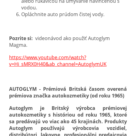
alebo rukavicou na umývanie navlhčenou s
vodou.
Opláchnite auto prúdom čistej vody.
Pozrite si:
videonávod ako použiť Autoglym
Magma.
https://www.youtube.com/watch?
v=Hi_sMRX0H40&ab_channel=AutoglymUK
AUTOGLYM - Prémiová Britská časom overená
prémiova značka autokozmetiky
(od roku 1965)
Autoglym je Britský výrobca prémiovej
autokozmetiky s históriou od roku 1965, ktoré
sa predávajú vo viac ako 45 krajinách. Produkty
Autoglym používajú výrobcovia vozidiel,
distribútori, lakovne, profesionálni predajcovia