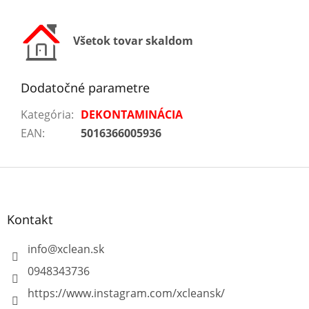
Všetok tovar skaldom
Dodatočné parametre
Kategória
:
DEKONTAMINÁCIA
EAN
:
5016366005936
Z
á
p
ä
Kontakt
t
i
info
@
xclean.sk
e
0948343736
https://www.instagram.com/xcleansk/