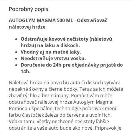
Podrobný popis
AUTOGLYM MAGMA 500 ML - Odstraňovač
náletovej hrdze
Odstraňuje kovové nečistoty (náletovú
hrdzu) na laku a diskoch.
Vhodný aj na matné laky.
Neodstraňuje vrstvu vosku.
Doručenie do 24h pre objednávky prijaté do
14h.
Náletová hrdza na povrchu auta či diskoch vytvára
nepekné škvrny a čierne bodky. Teraz sa ich môžete
zbaviť rýchlo a bez námahy. Pomôcť vám môže
odstraňovač náletovej hrdze Autoglym Magma.
Pomocou špeciálnej technológie prípravok mení
farbu čiastočiek železa do červena a uvoľní ich.
Vďaka tomu všetky nechcené nečistoty ľahšie
odstránite a vaše auto bude ako nové. Prípravok je