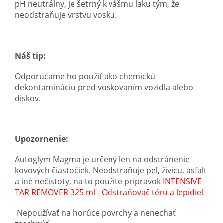
pH neutrálny, je šetrný k vášmu laku tým, že
neodstraňuje vrstvu vosku.
Náš tip:
Odporúčame ho použiť ako chemickú
dekontamináciu pred voskovaním vozidla alebo
diskov.
Upozornenie:
Autoglym Magma je určený len na odstránenie
kovových čiastočiek. Neodstraňuje peľ, živicu, asfalt
a iné nečistoty, na to použite prípravok
INTENSIVE
TAR REMOVER 325 ml - Odstraňovač téru a lepidiel
Nepoužívať na horúce povrchy a nenechať