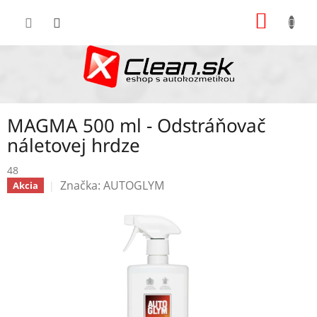
Prejsť
NÁKU
na
KOŠÍK
obsah
MAGMA 500 ml - Odstráňovač
náletovej hrdze
48
Značka:
AUTOGLYM
Akcia