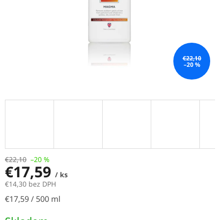
€22,10
–20 %
€22,10
–20 %
€17,59
/ ks
€14,30 bez DPH
Jednotková
€17,59 / 500 ml
cena: