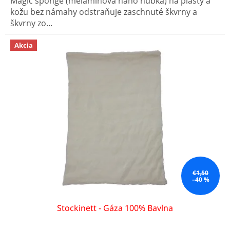
Magic sponge (melamínová nano hubka) na plasty a
kožu bez námahy odstraňuje zaschnuté škvrny a
škvrny zo...
Akcia
€1,50
–40 %
Stockinett - Gáza 100% Bavlna