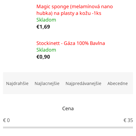
Magic sponge (melamínová nano
hubka) na plasty a kožu -1ks
Skladom
€1,69
Stockinett - Gáza 100% Bavlna
Skladom
€0,90
R
a
Najdrahšie
Najlacnejšie
Najpredávanejšie
Abecedne
d
e
n
i
Cena
e
€
0
€
35
p
r
o