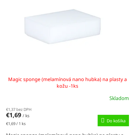
Magic sponge (melamínová nano hubka) na plasty a
kožu -1ks
Skladom
€1,37 bez DPH
€1,69
/ ks
Do košíka
Jednotková
€1,69 / 1 ks
cena: