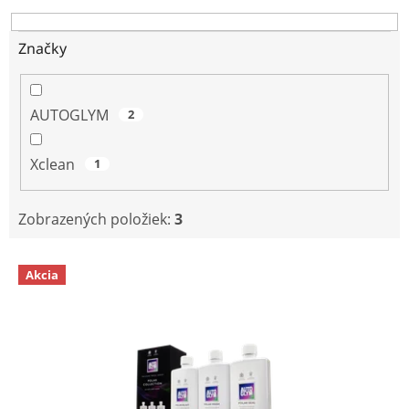
d
u
Značky
k
t
o
AUTOGLYM
2
v
Xclean
1
Zobrazených položiek:
3
V
Akcia
ý
p
i
s
p
r
o