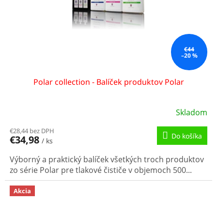
d
u
k
t
o
€44
–20 %
v
Polar collection - Balíček produktov Polar
Skladom
€28,44 bez DPH
Do košíka
€34,98
/ ks
Výborný a praktický balíček všetkých troch produktov
zo série Polar pre tlakové čističe v objemoch 500...
Akcia