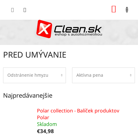
Prejsť
NÁKU
na
KOŠÍK
obsah
PRED UMÝVANIE
Odstránenie hmyzu
Aktívna pena
Najpredávanejšie
Polar collection - Balíček produktov
Polar
Skladom
€34,98