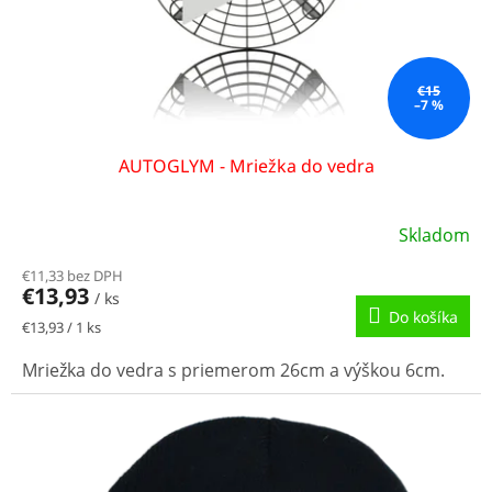
€15
–7 %
AUTOGLYM - Mriežka do vedra
Skladom
€11,33 bez DPH
€13,93
/ ks
Do košíka
Jednotková
€13,93 / 1 ks
cena:
Mriežka do vedra s priemerom 26cm a výškou 6cm.