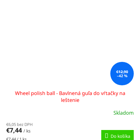
€12,90
–42 %
Wheel polish ball - Bavlnená guľa do vŕtačky na
leštenie
Skladom
€6,05 bez DPH
€7,44
/ ks
Do košíka
Jednotková
€7,44 / 1 ks