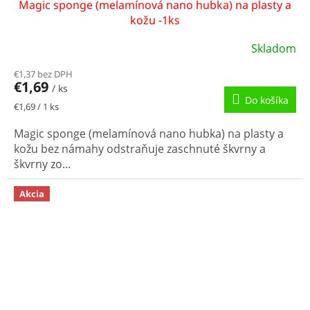
Magic sponge (melamínová nano hubka) na plasty a
kožu -1ks
Skladom
€1,37 bez DPH
€1,69
/ ks
Do košíka
Jednotková
€1,69 / 1 ks
cena:
Magic sponge (melamínová nano hubka) na plasty a
kožu bez námahy odstraňuje zaschnuté škvrny a
škvrny zo...
Akcia