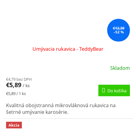
€12,30
–52 %
Umývacia rukavica - TeddyBear
Skladom
€4,79 bez DPH
€5,89
/ ks
Do košíka
Jednotková
€5,89 / 1 ks
cena:
Kvalitná obojstranná mikrovláknová rukavica na
šetrné umývanie karosérie.
Akcia