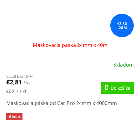
€3,80
–26 %
Maskovacia paska 24mm x 40m
Skladom
€2,28 bez DPH
€2,81
/ ks
Do košíka
Jednotková
€2,81 / 1 ks
cena:
Maskovacia páska od Car Pro 24mm x 4000mm
Akcia