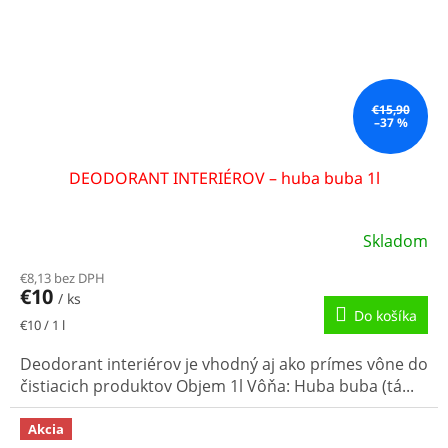
€15,90
–37 %
DEODORANT INTERIÉROV – huba buba 1l
Skladom
€8,13 bez DPH
€10
/ ks
Do košíka
Jednotková
€10 / 1 l
cena:
Deodorant interiérov je vhodný aj ako prímes vône do
čistiacich produktov Objem 1l Vôňa: Huba buba (tá...
Akcia