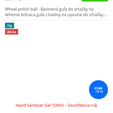
cena:
Wheel polish ball - Bavlnená guľa do vŕtačky na
leštenie leštiaca guľa z bavlny na upnutie do vŕtačky....
Tip
Akcia
€7,80
–15 %
Hand Sanitiser Gel 100ml – Dezinfekcia rúk