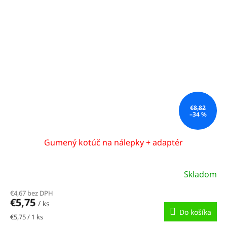
€8,82
–34 %
Gumený kotúč na nálepky + adaptér
Skladom
€4,67 bez DPH
€5,75
/ ks
Do košíka
Jednotková
€5,75 / 1 ks
cena: