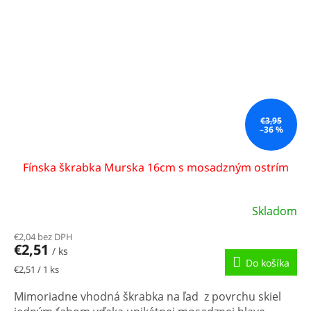
€3,95
–36 %
Fínska škrabka Murska 16cm s mosadzným ostrím
Skladom
€2,04 bez DPH
€2,51
/ ks
Do košíka
Jednotková
€2,51 / 1 ks
cena:
Mimoriadne vhodná škrabka na ľad z povrchu skiel