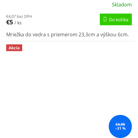
Skladom
€4,07 bez DPH
Do košíka
€5
/ ks
Mriežka do vedra s priemerom 23,3cm a výškou 6cm.
Akcia
€4,95
–31 %