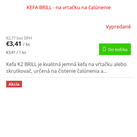
KEFA BRILL - na vrtačku na čalúnenie
Vypredané
€2,77 bez DPH
€3,41
/ ks
Do košíka
Jednotková
€3,41 / 1 ks
cena:
Kefa K2 BRILL je kvalitná jemná kefa na vŕtačku alebo
skrutkovač, určená na čistenie čalúnenia a...
Akcia