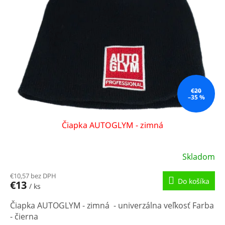
€20
–35 %
Čiapka AUTOGLYM - zimná
Skladom
€10,57 bez DPH
Do košíka
€13
/ ks
Čiapka AUTOGLYM - zimná - univerzálna veľkosť Farba
- čierna