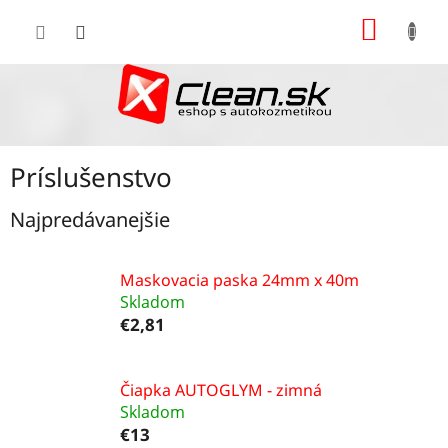
Prejsť
NÁKU
na
KOŠÍK
obsah
Príslušenstvo
Najpredávanejšie
Maskovacia paska 24mm x 40m
Skladom
€2,81
Čiapka AUTOGLYM - zimná
Skladom
€13