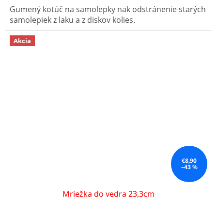
Gumený kotúč na samolepky nak odstránenie starých
samolepiek z laku a z diskov kolies.
Akcia
€8,90
–43 %
Mriežka do vedra 23,3cm