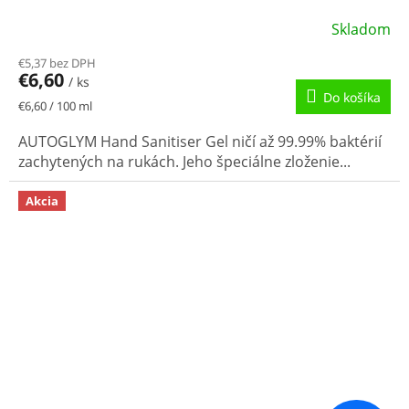
Skladom
€5,37 bez DPH
€6,60
/ ks
Do košíka
Jednotková
€6,60 / 100 ml
cena:
AUTOGLYM Hand Sanitiser Gel ničí až 99.99% baktérií
zachytených na rukách. Jeho špeciálne zloženie...
Akcia