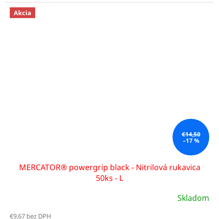
Akcia
€14,50
–17 %
MERCATOR® powergrip black - Nitrilová rukavica
50ks - L
Skladom
€9,67 bez DPH