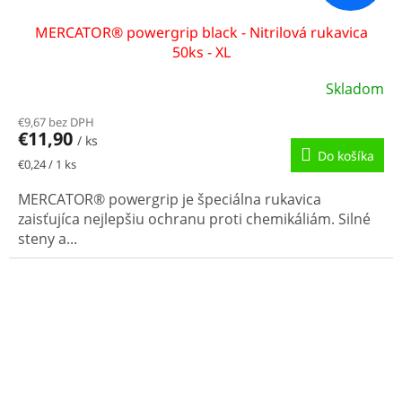
MERCATOR® powergrip black - Nitrilová rukavica
50ks - XL
Skladom
€9,67 bez DPH
€11,90
/ ks
Do košíka
Jednotková
€0,24 / 1 ks
cena:
MERCATOR® powergrip je špeciálna rukavica
zaisťujíca nejlepšiu ochranu proti chemikáliám. Silné
steny a...