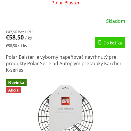
Polar Blaster
Skladom
€47,56 bez DPH
€58,50
/ ks
Do košíka
Jednotková
€58,50 / 1 ks
cena:
Polar Balster je výborný napeňovač navrhnutý pre
produkty Polar Serie od Autoglym pre vapky Kärcher
K-series.
Novinka
Akcia