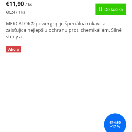
€11,90
/ ks
Do košíka
Jednotková
€0,24 / 1 ks
cena:
MERCATOR® powergrip je špeciálna rukavica
zaisťujíca nejlepšiu ochranu proti chemikáliám. Silné
steny a...
Akcia
€14,50
–17 %