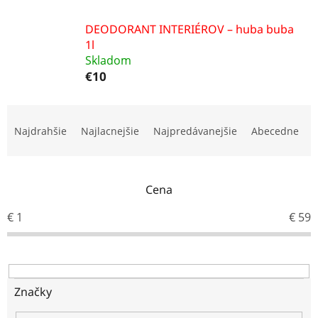
DEODORANT INTERIÉROV – huba buba
1l
Skladom
€10
R
a
Najdrahšie
Najlacnejšie
Najpredávanejšie
Abecedne
d
e
n
i
Cena
e
€
1
€
59
p
r
o
d
u
Značky
k
t