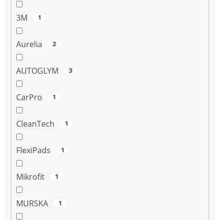
o
3M
1
v
Aurelia
2
AUTOGLYM
3
CarPro
1
CleanTech
1
FlexiPads
1
Mikrofit
1
MURSKA
1