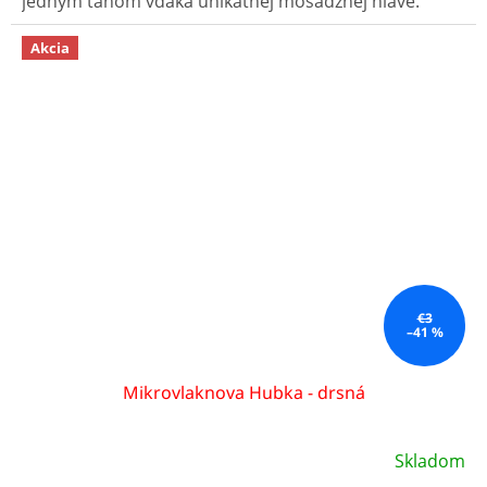
jedným ťahom vďaka unikátnej mosadznej hlave.
Akcia
€3
–41 %
Mikrovlaknova Hubka - drsná
Skladom