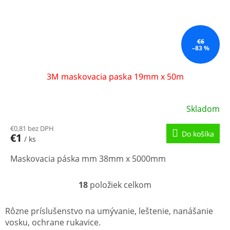
€6
–83 %
3M maskovacia paska 19mm x 50m
Skladom
€0,81 bez DPH
Do košíka
€1
/ ks
Maskovacia páska mm 38mm x 5000mm
18
položiek celkom
O
v
l
Rôzne príslušenstvo na umývanie, leštenie, nanášanie
á
vosku, ochrane rukavice.
d