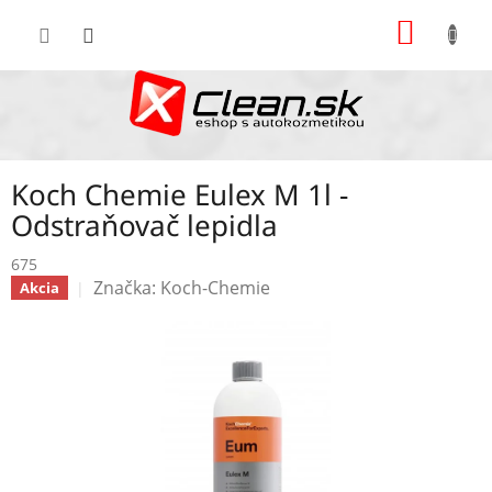
Prejsť
NÁKU
na
KOŠÍK
obsah
Koch Chemie Eulex M 1l -
Odstraňovač lepidla
675
Značka:
Koch-Chemie
Akcia