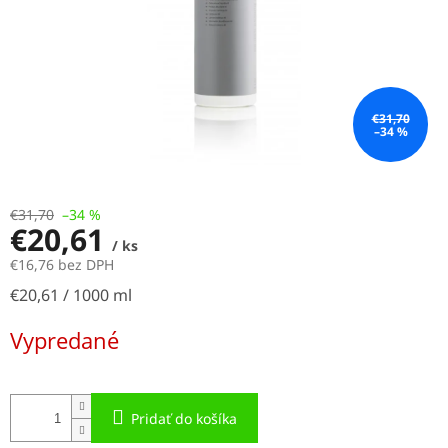
€31,70
–34 %
€31,70
–34 %
€20,61
/ ks
€16,76 bez DPH
Jednotková
€20,61 / 1000 ml
cena:
Vypredané
Pridať do košíka