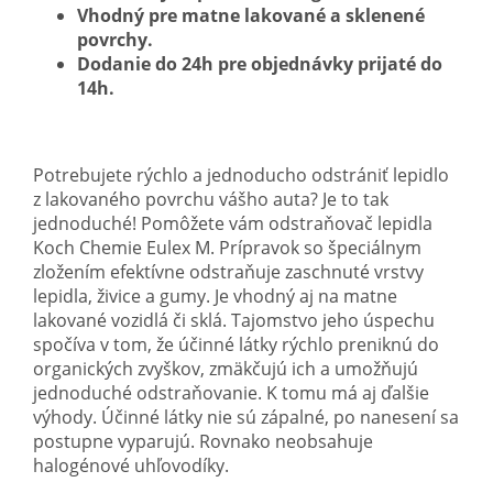
Vhodný pre matne lakované a sklenené
povrchy.
Dod
anie do 24h pre objednávky prijaté do
14h.
Potrebujete rýchlo a jednoducho odstrániť lepidlo
z lakovaného povrchu vášho auta? Je to tak
jednoduché! Pomôžete vám odstraňovač lepidla
Koch Chemie Eulex M. Prípravok so špeciálnym
zložením efektívne odstraňuje zaschnuté vrstvy
lepidla, živice a gumy. Je vhodný aj na matne
lakované vozidlá či sklá. Tajomstvo jeho úspechu
spočíva v tom, že účinné látky rýchlo preniknú do
organických zvyškov, zmäkčujú ich a umožňujú
jednoduché odstraňovanie. K tomu má aj ďalšie
výhody. Účinné látky nie sú zápalné, po nanesení sa
postupne vyparujú. Rovnako neobsahuje
halogénové uhľovodíky.