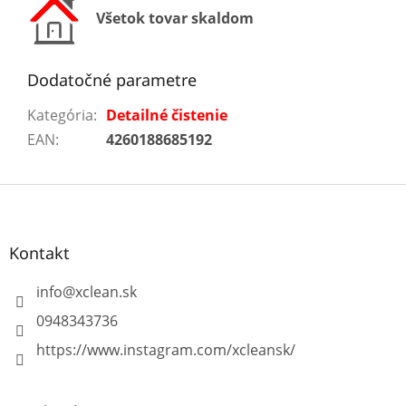
Všetok tovar skaldom
Dodatočné parametre
Kategória
:
Detailné čistenie
EAN
:
4260188685192
Z
á
p
ä
Kontakt
t
i
info
@
xclean.sk
e
0948343736
https://www.instagram.com/xcleansk/