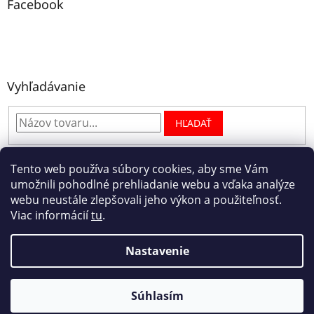
Facebook
Vyhľadávanie
HĽADAŤ
Tento web používa súbory cookies, aby sme Vám
umožnili pohodlné prehliadanie webu a vďaka analýze
Facebook
webu neustále zlepšovali jeho výkon a použiteľnosť.
Viac informácií
tu
.
Nastavenie
Copyright 2026
Xclean autokozmetika
. Všetky práva
vyhradené.
Súhlasím