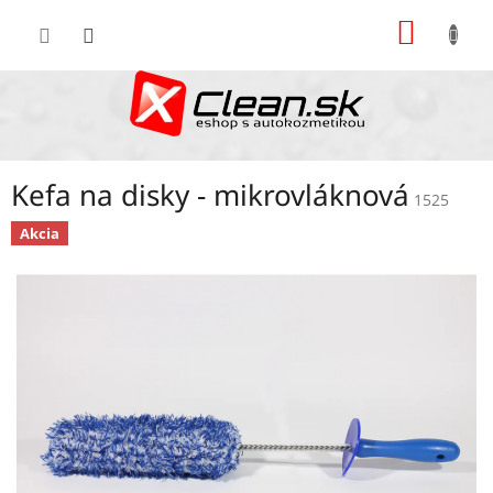
Prejsť
NÁKU
na
KOŠÍK
obsah
Kefa na disky - mikrovláknová
1525
Akcia