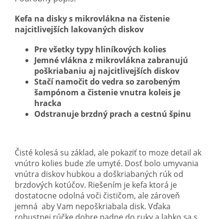
Kefa na disky s mikrovlákna na čistenie
najcitlivejších lakovaných diskov
Pre všetky typy hliníkových kolies
Jemné vlákna z mikrovlákna zabranujú
poškriabaniu aj najcitlivejších diskov
Stačí namočit do vedra so zarobeným
šampónom a čistenie vnutra koleis je
hracka
Odstranuje brzdný prach a cestnú špinu
Čisté kolesá su základ, ale pokaziť to moze detail ak
vnútro kolies bude zle umyté. Dosť bolo umyvania
vnútra diskov hubkou a doškriabaných rúk od
brzdových kotúčov. Riešením je kefa ktorá je
dostatocne odolná voči čističom, ale zároveň
jemná aby Vam nepoškriabala disk. Vďaka
robustnej rúčke dobre padne do ruky a lahko sa s