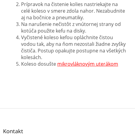
Prípravok na čistenie kolies nastriekajte na
celé koleso v smere zdola nahor. Nezabudnite
aj na bočnice a pneumatiky.
Na narušenie nečistôt z vnútornej strany od
kotúča použite kefu na disky.
Vyčistené koleso kefou opláchnite čistou
vodou tak, aby na ňom nezostali žiadne zvyšky
čističa. Postup opakujte postupne na všetkých
kolesách.
Koleso dosušte
mikrovláknovým uterákom
Z
á
p
ä
Kontakt