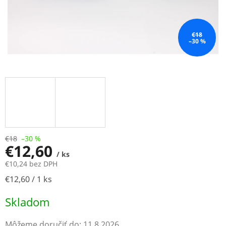
€18
–30 %
€18
–30 %
€12,60
/ ks
€10,24 bez DPH
Jednotková
€12,60 / 1 ks
cena:
Skladom
Môžeme doručiť do:
11.8.2026