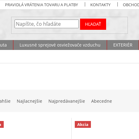
PRAVIDLÁ VRÁTENIA TOVARU A PLATBY
KONTAKTY
OBCHOD
HĽADAŤ
uta
Luxusné sprejové osviežovače vzduchu
EXTERIÉR
ahšie
Najlacnejšie
Najpredávanejšie
Abecedne
a
Akcia