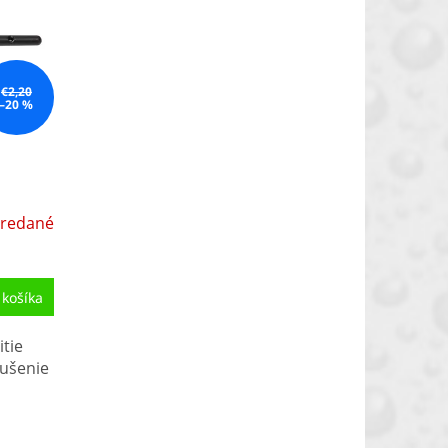
€2,20
–20 %
redané
 košíka
itie
rušenie