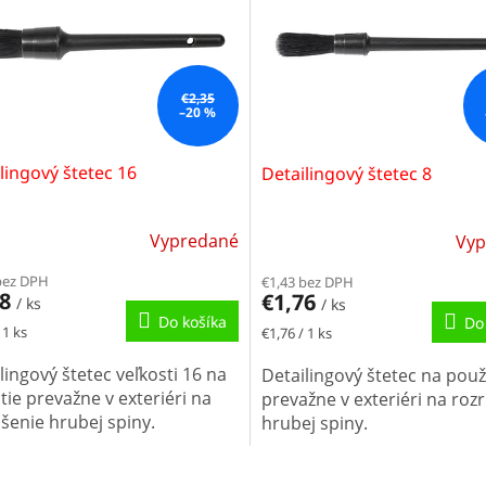
€2,35
–20 %
lingový štetec 16
Detailingový štetec 8
Vypredané
Vyp
bez DPH
€1,43 bez DPH
88
€1,76
/ ks
/ ks
Do košíka
Do
tková
Jednotková
 1 ks
€1,76 / 1 ks
cena:
lingový štetec veľkosti 16 na
Detailingový štetec na použ
tie prevažne v exteriéri na
prevažne v exteriéri na roz
šenie hrubej spiny.
hrubej spiny.
O