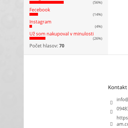
(56%)
Fecebook
(14%)
Instagram
(4%)
Už som nakupoval v minulosti
(26%)
Počet hlasov:
70
Z
á
p
ä
t
Kontakt
i
e
info
0948
https
am.c