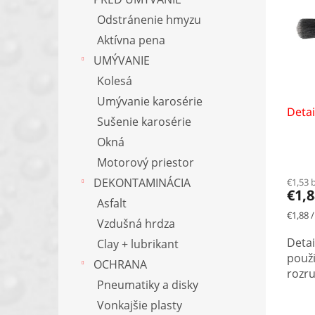
p
i
r
s
Odstránenie hmyzu
o
p
Aktívna pena
d
r
UMÝVANIE
u
o
k
Kolesá
d
t
u
Umývanie karosérie
o
Detai
k
Sušenie karosérie
v
t
Okná
o
v
Motorový priestor
DEKONTAMINÁCIA
€1,53 
€1,
Asfalt
Jedno
€1,88 /
Vzdušná hrdza
cena:
Detai
Clay + lubrikant
použi
OCHRANA
rozru
Pneumatiky a disky
Vonkajšie plasty