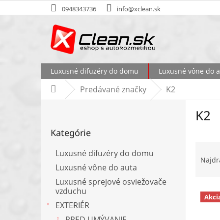
Prejsť
0948343736
info@xclean.sk
na
obsah
Luxusné difuzéry do domu
Luxusné vône do a
Predávané značky
K2
Domov
B
K2
o
Preskočiť
č
Kategórie
kategórie
n
R
ý
Luxusné difuzéry do domu
a
p
Najdr
d
Luxusné vône do auta
a
e
n
Luxusné sprejové osviežovače
n
e
V
vzduchu
Akci
i
l
ý
EXTERIÉR
e
p
PRED UMÝVANIE