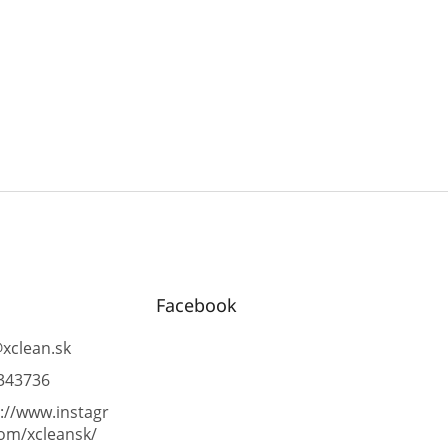
Facebook
@
xclean.sk
343736
://www.instagr
om/xcleansk/