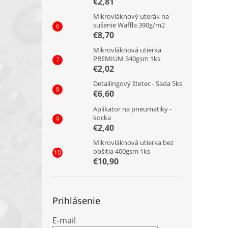
€2,81
Mikrovláknový uterák na
sušenie Waffla 390g/m2
€8,70
Mikrovláknová utierka
PREMIUM 340gsm 1ks
€2,02
Detailingový štetec - Sada 5ks
€6,60
Aplikator na pneumatiky -
kocka
€2,40
Mikrovláknová utierka bez
obšitia 400gsm 1ks
€10,90
Prihlásenie
E-mail