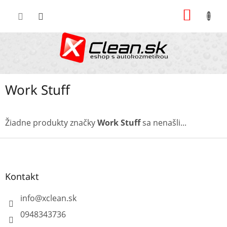
Prejsť
NÁKU
na
KOŠÍK
obsah
Work Stuff
Žiadne produkty značky
Work Stuff
sa nenašli...
Z
á
p
ä
Kontakt
t
i
info
@
xclean.sk
e
0948343736